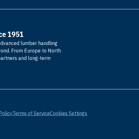
nce 1951
advanced lumber handling
yond. From Europe to North
partners and long-term
Policy
Terms of Service
Cookies Settings