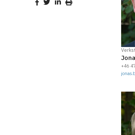
Verks
Jona
+46 4
jonas.