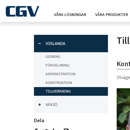
VÅRA LÖSNINGAR
VÅRA PRODUKTER
Til
VISLANDA
LEDNING
Kont
FÖRSÄLJNING
ADMINISTRATION
Olväge
KONSTRUKTION
TILLVERKNING
VÄXJÖ
Dela