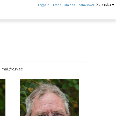
Svenska
Logga in
Press
Om oss
Teamviewer
mail@cgv.se