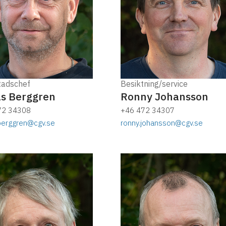
tadschef
Besiktning/service
s Berggren
Ronny Johansson
72 34308
+46 472 34307
berggren@cgv.se
ronny.johansson@cgv.se