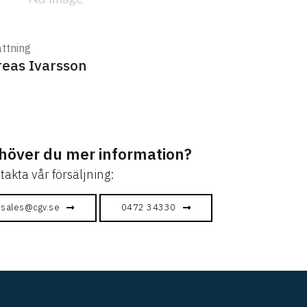
ättning
eas Ivarsson
höver du mer information?
takta vår försäljning:
sales@cgv.se
0472 34330